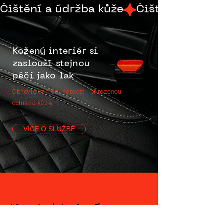
Čištění a údržba kůže
Kožený interiér si
zaslouží stejnou
péči jako lak
Obnovte vzhled, hebkost i přirozenou
ochranu kůže.
VÍCE O SLUŽBĚ
Kontaktuj nás